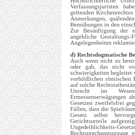
Höchstrichterliche Urte
Verfassungsjuristen ha
geltenden Kirchenrechtes
Anmerkungen, quälenden
Bemühungen in den einsc
Zur Besänftigung der e
angebliche Gestaltungs-F
Angelegenheiten reklamier
d) Rechtsdogmatische B
Auch wenn nicht zu bestre
oder gab, das nicht vo
schwierigkeiten begleitet 
vorbildlichen römischen 
auf solche Rechtstatbestän
Unrecht im Wesent
Ermessenserwägungen abh
Gesetzen zweifelsfrei geg
Fällen, dass die Spielrä
Gesetz selbst hervorg
Gerichtsurteile aufgeze
Ungedeihlichkeits-Gesetzen
Rechtsprechungsorgane g