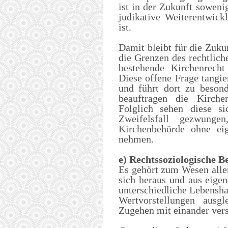
ist in der Zukunft soweni
judikative Weiterentwick
ist.
Damit bleibt für die Zuku
die Grenzen des rechtlic
bestehende Kirchenrecht
Diese offene Frage tangi
und führt dort zu beson
beauftragen die Kirche
Folglich sehen diese si
Zweifelsfall gezwunge
Kirchenbehörde ohne e
nehmen.
e) Rechtssoziologische 
Es gehört zum Wesen alle
sich heraus und aus eigen
unterschiedliche Lebensh
Wertvorstellungen ausg
Zugehen mit einander ver