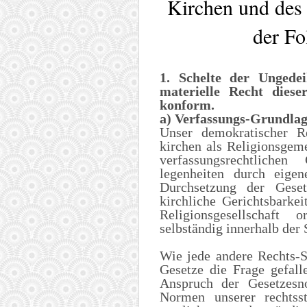
Kirchen und des 
der Fo
1. Schelte der Ungedei
materielle Recht diese
konform.
a) Verfassungs-Grundla
Unser demokratischer R
kirchen als Religionsge
verfassungsrechtliche
legenheiten durch eige
Durchsetzung der Gese
kirchliche Gerichtsbark
Religionsgesellschaft
selbständig innerhalb der 
Wie jede andere Rechts-S
Gesetze die Frage gefalle
Anspruch der Gesetzesn
Normen unserer rechtss