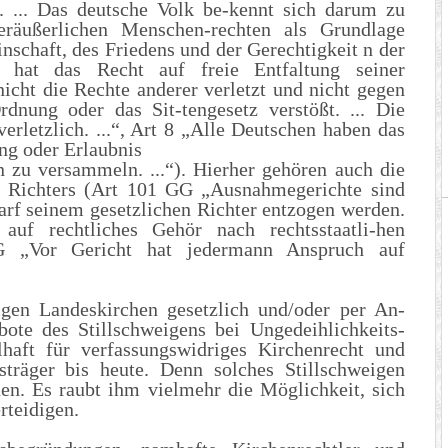
. ... Das deutsche Volk be-kennt sich darum zu
eräußerlichen Menschen-rechten als Grundlage
schaft, des Friedens und der Gerechtigkeit n der
r hat das Recht auf freie Entfaltung seiner
nicht die Rechte anderer verletzt und nicht gegen
dnung oder das Sit-tengesetz verstößt. ... Die
verletzlich. ...“, Art 8 „Alle Deutschen haben das
ng oder Erlaubnis
n zu versammeln. ...“). Hierher gehören auch die
en Richters (Art 101 GG „Ausnahmegerichte sind
arf seinem gesetzlichen Richter entzogen werden.
auf rechtliches Gehör nach rechtsstaatli-hen
G „Vor Gericht hat jedermann Anspruch auf
igen Landeskirchen gesetzlich und/oder per An-
bote des Stillschweigens bei Ungedeihlichkeits-
lhaft für verfassungswidriges Kirchenrecht und
sträger bis heute. Denn solches Stillschweigen
nen. Es raubt ihm vielmehr die Möglichkeit, sich
rteidigen.