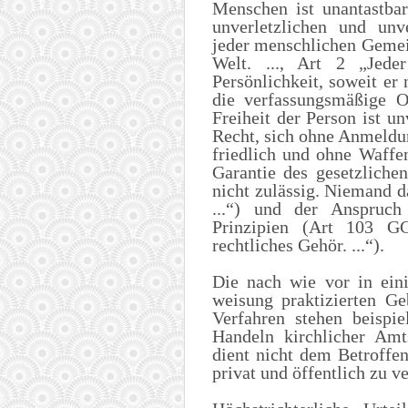
Menschen ist unantastbar
unverletzlichen und unv
jeder menschlichen Gemein
Welt. ..., Art 2 „Jede
Persönlichkeit, soweit er 
die verfassungsmäßige Or
Freiheit der Person ist un
Recht, sich ohne Anmeldu
friedlich und ohne Waffe
Garantie des gesetzlich
nicht zulässig. Niemand d
...“) und der Anspruch 
Prinzipien (Art 103 G
rechtliches Gehör. ...“).
Die nach wie vor in ein
weisung praktizierten Ge
Verfahren stehen beispie
Handeln kirchlicher Amt
dient nicht dem Betroffe
privat und öffentlich zu ve