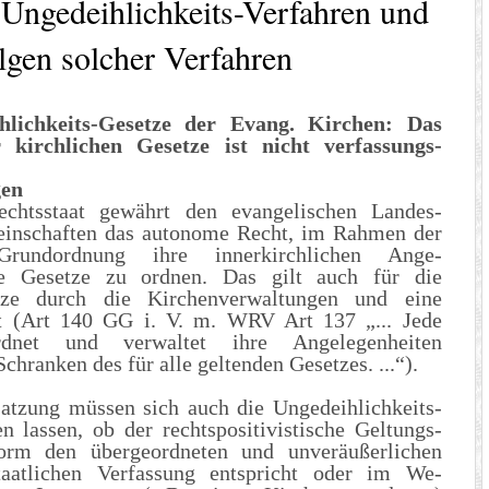
Ungedeihlichkeits-Verfahren und
lgen solcher Verfahren
hlichkeits-Gesetze der Evang. Kirchen: Das
r kirchlichen Gesetze ist nicht verfassungs-
gen
echtsstaat gewährt den evangelischen Landes-
meinschaften das autonome Recht, im Rahmen der
n Grundordnung ihre innerkirchlichen Ange-
ne Gesetze zu ordnen. Das gilt auch für die
tze durch die Kirchenverwaltungen und eine
eit (Art 140 GG i. V. m. WRV Art 137 „... Jede
 ordnet und verwaltet ihre Angelegenheiten
Schranken des für alle geltenden Gesetzes. ...“).
atzung müssen sich auch die Ungedeihlichkeits-
n lassen, ob der rechtspositivistische Geltungs-
orm den übergeordneten und unveräußerlichen
taatlichen Verfassung entspricht oder im We-