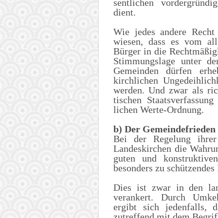
sentlichen vordergründi
dient.
Wie jedes andere Recht 
wiesen, dass es vom all
Bürger in die Rechtmäßigk
Stimmungslage unter de
Gemeinden dürfen erhe
kirchlichen Ungedeihlich
werden. Und zwar als ri
tischen Staatsverfassung
lichen Werte-Ordnung.
b) Der Gemeindefrieden 
Bei der Regelung ihrer 
Landeskirchen die Wahru
guten und konstruktive
besonders zu schützendes 
Dies ist zwar in den la
verankert. Durch Umkeh
ergibt sich jedenfalls,
zutreffend mit dem Begrif