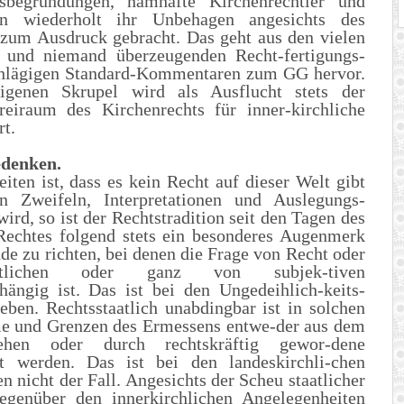
ilsbegründungen, namhafte Kirchenrechtler und
ben wiederholt ihr Unbehagen angesichts des
 zum Ausdruck gebracht. Das geht aus den vielen
 und niemand überzeugenden Recht-fertigungs-
hlägigen Standard-Kommentaren zum GG hervor.
igenen Skrupel wird als Ausflucht stets der
reiraum des Kirchenrechts für inner-kirchliche
t.
edenken.
iten ist, dass es kein Recht auf dieser Welt gibt
n Zweifeln, Interpretationen und Auslegungs-
wird, so ist der Rechtstradition seit den Tagen des
Rechtes folgend stets ein besonderes Augenmerk
de zu richten, bei denen die Frage von Recht oder
lichen oder ganz von subjek-tiven
ängig ist. Das ist bei den Ungedeihlich-keits-
eben. Rechtsstaatlich unabdingbar ist in solchen
ume und Grenzen des Ermessens entwe-der aus dem
ehen oder durch rechtskräftig gewor-dene
igt werden. Das ist bei den landeskirchli-chen
 nicht der Fall. Angesichts der Scheu staatlicher
egenüber den innerkirchlichen Angelegenheiten