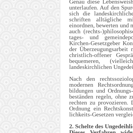
Genau diese Lebensweish
unterlaufen. Auf den Spur
sich die landeskirchlic
schriften alltägliche m
einordnen, bewerten und m
auch (rechts-)philosophi
tages- und gemeindepol
Kirchen-Gesetzgeber Kon
der Überzeugungsarbeit m
christlich-offener Ge
bequemeren, (vielle
landeskirchlichen Ungedei
Nach den rechtssoziolo
modernen Rechtsordnun
bildungen und Ordnungs-
beständen regeln, ohne z
rechten zu provozieren. 
Ordnung ein Rechtskonst
lichkeits-Gesetzen vergle
2. Schelte des Ungedeihl
Dieses Verfahren wide