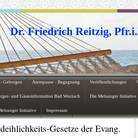
Dr. Friedrich Reitzig, Pfr.i
- Geborgen
Atempause - Begegnung
Veröffentlichungen
ürger- und Gästeinformation Bad Wurzach
Die Melsunger Initiative
elsunger Initiative
Impressum
deihlichkeits-Gesetze der Evang.