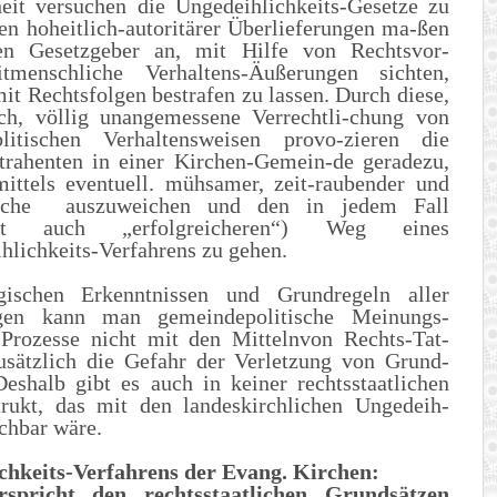
eit versuchen die Ungedeihlichkeits-Gesetze zu
en hoheitlich-autoritärer Überlieferungen ma-ßen
hen Gesetzgeber an, mit Hilfe von Rechtsvor-
itmenschliche Verhaltens-Äußerungen sichten,
it Rechtsfolgen bestrafen zu lassen. Durch diese,
sch, völlig unangemessene Verrechtli-chung von
itischen Verhaltensweisen provo-zieren die
trahenten in einer Kirchen-Gemein-de geradezu,
ittels eventuell. mühsamer, zeit-raubender und
spräche auszuweichen und den in jedem Fall
icht auch „erfolgreicheren“) Weg eines
hlichkeits-Verfahrens zu gehen.
gischen Erkenntnissen und Grundregeln aller
gen kann man gemeindepolitische Meinungs-
Prozesse nicht mit den Mittelnvon Rechts-Tat-
usätzlich die Gefahr der Verletzung von Grund-
Deshalb gibt es auch in keiner rechtsstaatlichen
rukt, das mit den landeskirchlichen Ungedeih-
ichbar wäre.
ichkeits-Verfahrens der Evang. Kirchen:
rspricht den rechtsstaatlichen Grundsätzen