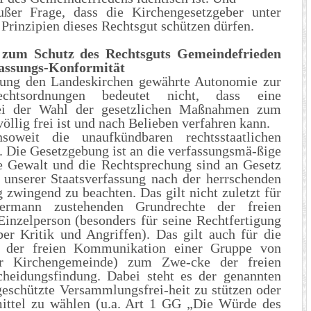
außer Frage, dass die Kirchengesetzgeber unter
 Prinzipien dieses Rechtsgut schützen dürfen.
 zum Schutz des Rechtsguts Gemeindefrieden
fassungs-Konformität
ssung den Landeskirchen gewährte Autonomie zur
echtsordnungen bedeutet nicht, dass eine
bei der Wahl der gesetzlichen Maßnahmen zum
öllig frei ist und nach Belieben verfahren kann.
oweit die unaufkündbaren rechtsstaatlichen
. Die Gesetzgebung ist an die verfassungsmä-ßige
e Gewalt und die Rechtsprechung sind an Gesetz
) unserer Staatsverfassung nach der herrschenden
zwingend zu beachten. Das gilt nicht zuletzt für
ermann zustehenden Grundrechte der freien
inzelperson (besonders für seine Rechtfertigung
er Kritik und Angriffen). Das gilt auch für die
e der freien Kommunikation einer Gruppe von
ner Kirchengemeinde) zum Zwe-cke der freien
cheidungsfindung. Dabei steht es der genannten
 geschützte Versammlungsfrei-heit zu stützen oder
ttel zu wählen (u.a. Art 1 GG „Die Würde des