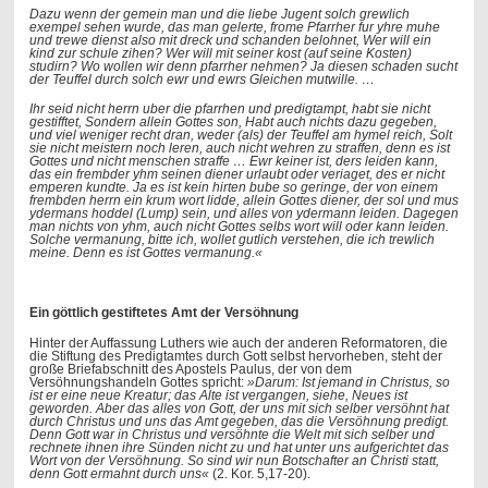
Dazu wenn der gemein man und die liebe Jugent solch grewlich
exempel sehen wurde, das man gelerte, frome Pfarrher fur yhre muhe
und trewe dienst also mit dreck und schanden belohnet, Wer will ein
kind zur schule zihen? Wer will mit seiner kost (auf seine Kosten)
studirn? Wo wollen wir denn pfarrher nehmen? Ja diesen schaden sucht
der Teuffel durch solch ewr und ewrs Gleichen mutwille. …
Ihr seid nicht herrn uber die pfarrhen und predigtampt, habt sie nicht
gestifftet, Sondern allein Gottes son, Habt auch nichts dazu gegeben,
und viel weniger recht dran, weder (als) der Teuffel am hymel reich, Solt
sie nicht meistern noch leren, auch nicht wehren zu straffen, denn es ist
Gottes und nicht menschen straffe … Ewr keiner ist, ders leiden kann,
das ein frembder yhm seinen diener urlaubt oder veriaget, des er nicht
emperen kundte. Ja es ist kein hirten bube so geringe, der von einem
frembden herrn ein krum wort lidde, allein Gottes diener, der sol und mus
ydermans hoddel (Lump) sein, und alles von ydermann leiden. Dagegen
man nichts von yhm, auch nicht Gottes selbs wort will oder kann leiden.
Solche vermanung, bitte ich, wollet gutlich verstehen, die ich trewlich
meine. Denn es ist Gottes vermanung.«
Ein göttlich gestiftetes Amt der Versöhnung
Hinter der Auffassung Luthers wie auch der anderen Reformatoren, die
die Stiftung des Predigtamtes durch Gott selbst hervorheben, steht der
große Briefabschnitt des Apostels Paulus, der von dem
Versöhnungshandeln Gottes spricht:
»Darum: Ist jemand in Christus, so
ist er eine neue Kreatur; das Alte ist vergangen, siehe, Neues ist
geworden. Aber das alles von Gott, der uns mit sich selber versöhnt hat
durch Christus und uns das Amt gegeben, das die Versöhnung predigt.
Denn Gott war in Christus und versöhnte die Welt mit sich selber und
rechnete ihnen ihre Sünden nicht zu und hat unter uns aufgerichtet das
Wort von der Versöhnung. So sind wir nun Botschafter an Christi statt,
denn Gott ermahnt durch uns«
(2. Kor. 5,17-20).