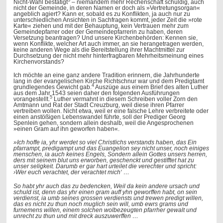
3
Nicht-Wahl bestätigt
– niemandem mehr Rechenschaft schuldig, auch
nicht der Gemeinde, in deren Namen er doch als »Vertretungsorgan«
angeblich agiert? Kann er, sobald es zu Konflikten, ja auch nur zu
unterschiedlichen Ansichten in Sachfragen kommt, jeder Zeit die »rote
Karte« ziehen und mit der Behauptung, kein Vertrauen mehr zum
Gemeindepfarrer oder der Gemeindepfarrerin zu haben, deren
Versetzung beantragen? Und unsere Kirchenbehörden: Kennen sie,
wenn Konflikte, welcher Art auch immer, an sie herangetragen werden,
keine anderen Wege als die Bereitstellung ihrer Machtmittel zur
Durchsetzung der nicht mehr hinterfragbaren Mehrheitsmeinung eines
Kirchenvorstands?
Ich möchte an eine ganz andere Tradition erinnern, die Jahrhunderte
lang in der evangelischen Kirche Richtschnur war und dem Predigtamt
4
grundlegendes Gewicht gab.
Auszüge aus einem Brief des alten Luther
aus dem Jahr 1543 seien daher den folgenden Ausführungen
5
vorangestellt.
Luther vermahnt in diesem Schreiben voller Zorn den
Amtmann und Rat der Stadt Creuzburg, weil diese ihren Pfarrer
vertreiben wollen. Nicht etwa, weil er eine falsche Lehre verbreitete oder
einen anstößigen Lebenswandel führte, soll der Prediger Georg
Spenlein gehen, sondern allein deshalb, weil die Angesprochenen
»einen Gram auf ihn geworfen haben«.
»Ich hoffe ia, yhr werdet so viel Christlichs verstands haben, das Ein
pfarrampt, predigampt und das Euangelion sey nicht unser, noch einiges
menschen, ia auch keines Engels, Sondern allein Gottes unsers herren,
ders mit seinem blut uns erworben, geschenckt und gestifftet hat zu
unser seligkeit. Darumb er gar hart urteilet die verechter und spricht:
›Wer euch verachtet, der verachtet mich‘ …
So habt yhr auch das zu bedencken, Weil da kein andere ursach und
schuld ist, denn das yhr einen gram auff yhn geworffen habt, on sein
verdienst, ia umb seines grossen verdiensts und trewen predigt willen,
das es nicht zu thun noch muglich sein will, umb ewrs grams und
furnemens willen, einem solchen wolbezeugten pfarrher gewalt und
unrecht zu thun und mit dreck auszuwerffen …