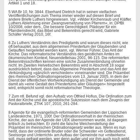
Artikel 1 und 18.
5 WA Br 10, Nr. 3844. Eberhard Dietrich hat in seinen vielfachen
Veröffentlichungen zum Thema immer wieder auf diesen Brief und
andere Briefe Luthers hingewiesen. Vgl. »Wider Kirchenraub und Kläffer.
Luthers Ablehnung einer Zwangsversetzung von Pfarrern«, in: DPfBl
10/2008, oder ders., Die bessere Gerechtigkeit. Plädoyer für ein
Pfarrdienstrecht, das Bibel und Bekenntnis gerecht wird, Gabriele
Schäfer Verlag 2010, 16f.
6 Zu Luthers Verständnis des Predigtamts und warum dieses nicht, wie
oft behauptet, aus dem allgemeinen Priestertum der Glaubenden und
Getauften hergeleitet werden kann, vgl. Werner Führer, Das Amt der
Kirche. Das reformatorische Verständnis des geistlichen Amtes im
ökumenischen Kontext, Neuendettelsau 2001, 96-115. Die reformierten
Bekenntnisschriften kennen eine solche Zusammenbindung ohnehin
nicht. Im Zweiten Helvetischen Bekenntnis wird in Abschnitt 18 sogar
ausdrücklich betont, dass das Allgemeine Priestertum und das Amt der
Verkündigung »gänzlich verschieden« voneinander sind. Die Präambel
des rheinischen Ordinationsgesetzes vom 13. Januar 2005, in dem der
Dienst der öffentlichen Wortverkündigung als Dienst der Gemeinde und
damit als »eine Gestalt des Priestertums aller Gläubigen« hingestellt
wird, entspricht somit nicht reformatorischer Theologie.
7 Zum ntl. Befund vgl. den Aufsatz von Otfried Hofius, Die Ordination zum
Amt der Kirche und die apostolische Sukzession nach dem Zeugnis der
Pastoralbriefe, ZThK 107, 2010, 261-284.
8 Agende für die evangelisch-reformierten Gemeinden der Lippischen
Landeskirche, 1971, 100f. Der Ordinationsvorhalt in der rheinischen
Kirche, der aus der Agende der UEK übernommen wurde, ist dagegen
kritisch zu betrachten. Er zieht die falsche Weichenstellung der
Präambel im rheinischen Ordinationsgesetz weiter aus. Wenn es nun
heißt, dass der ordinierte Bruder oder die Schwester »in Gottesdienst,
Seelsorge und Unterricht« am Aufbau der Gemeinde nur »mitwirken«
soll, muss gefragt werden, wer denn außer und vor ihm auch noch wirkt,