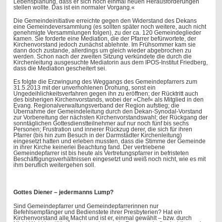
Lebensplanung, dass er sich noch einmal neuen Herausforderungen
stellen wollte. Das ist ein normaler Vorgang.«
Die Gemeindeinitiative erreichte gegen den Widerstand des Dekans
eine Gemeindeversammlung (es sollten später noch weitere, auch nicht
genehmigte Versammlungen folgen), zu der ca. 120 Gemeindeglieder
kamen. Sie forderte eine Mediation, die der Pfarrer befürwortete, der
Kirchenvorstand jedoch zunächst ablehnte. Im Frühsommer kam sie
dann doch zustande, allerdings um gleich wieder abgebrochen zu
werden. Schon nach der zweiten Sitzung verkündete die durch die
Kirchenleitung ausgesuchte Mediatorin aus dem IPOS-Institut Friedberg,
dass die Mediation gescheitert sei.
Es folgte die Erzwingung des Weggangs des Gemeindepfarrers zum
31.5.2013 mit der unverhohlenen Drohung, sonst ein
Ungedeihlichkeitsverfahren gegen ihn zu eröffnen; der Rücktritt auch
des bisherigen Kirchenvorstands, wobei der »Chef« als Mitglied in den
Evang. Regionalverwaltungsverband der Region aufstieg; die
Übernahme der Gemeindeleitung durch den Dekan-Synodal-Vorstand
zur Vorbereitung der nächsten Kirchenvorstandswahl; der Rückgang der
sonntäglichen Gottesdienstteilnehmer auf nur noch fünf bis sechs
Personen; Frustration und innerer Rückzug derer, die sich für ihren
Pfarrer (bis hin zum Besuch in der Darmstädter Kirchenleitung)
eingesetzt hatten und erleben mussten, dass die Stimme der Gemeinde
in ihrer Kirche keinerlei Beachtung fand. Der vertriebene
Gemeindepfarrer ist bis heute als Vertretungspfarrer in befristeten
Beschäftigungsverhältnissen eingesetzt und weiß noch nicht, wie es mit
ihm beruflich weitergehen soll.
Gottes Diener – jedermanns Lump?
Sind Gemeindepfarrer und Gemeindepfarrerinnen nur
Befehlsempfänger und Bedienstete ihrer Presbyterien? Hat ein
Kirchenvorstand alle Macht und ist er, einmal gewählt – bzw. durch