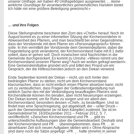
unserer Umfrage, wir haben 40 Umfragebögen ausgewertet, … keine
wirkliche Grundlage für verantwortliches gemeindliches Handeln ­bietet.
Ich hätte mir eine größere Beteiligung gewünscht.«
… und ihre Folgen
Diese Stellungnahme beschwor den Zorn des »Chefs« herauf. Noch im
August kommt es zu einer informellen Sitzung der Kirchenvorsteher in
Abwesenheit des Pfarrers, und man beschließt bei einer Gegenstimme,
dass der Vorsitzende mit dem Pfarrer ein »Personalgespräch« führen
solle. In ihm vermittelt der Vorsitzende dem Gemeindepfarrer, dabei die
Fragestellung grob verändernd, der Kirchenvorstand habe mit 8:1 dafür
votiert, dass er gehen soll. Doch inzwischen sind Nachrichten in die
Gemeinde durchgesickert. Es kommt zu Unruhe: »Wieso nimmt uns der
Kirchenvorstand unseren Pfarrer weg? Auch wir wollen gefragt werden!«
Eine Gemeindeinitiative gründet sich und bittet den Propst um ein
Gespräch, der die Hilfesuchenden jedoch an den Dekan verweist.
Ende September kommt der Dekan – nicht, um sich hinter den
bedrängten Pfarrer zu stellen; nicht um dem Kirchenvorstand
klarzumachen, dass er nicht einfach einen Pfarrer absetzen kann; nicht
um zu verdeutlichen, dass Fragen der Gottesdienstgestaltung nun
wirklich Sache des mit der Verkündigung beauftragten Pfarrers sind.
Kirchenälteste können ihn beraten, aber nicht Neuerungen erzwingen.
Der Dekan kommt, um für Ruhe zu sorgen und vor allem den
Kirchenvorstand, besonders dessen »Chef«, zu besänftigen. Und so
findet man eine Sprachregelung, gut abgeklopft, der – unter Druck –
auch der Gemeindepfarrer (er ist kein Kämpfer) zustimmt. Sie ist im
Gemeindebrief Nr. 163/Dezember 2011 – Februar 2012, S. 7,
veröffentlicht: »Zwischen Kirchenvorstand und Pfr. … gibt es
unterschiedliche Auffassungen über die Gemeindearbeit. Deshalb sind
der Kirchenvorstand und Pfr. … übereingekommen, dass Pfr. … in
absehbarer Zeit sich neuen Aufgaben stellen wird.« Ohne Absprache
sind dann noch die Sätze angefügt: »Pfr. … hatte ohnehin in seiner