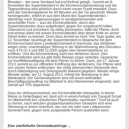
Monaten – der neue Vorstand hat erst fünfmal getagt – kommt am 8.
November der Superintendent in die Kirchenvorstandssitzung und die
Tagesordnung wird plötzlich durch einen neuen Punkt erweitert. Dazu
wird der Gemeindepfarrer für 40 Minuten vor die Tür geschickt. Wieder
hereingerufen, erfährt er aus dem Mund des Superintendenten –
allerdings nach Zeugenaussagen in verallgemeinernder und
verschärfter Form –, was die Kirchenältesten, durch den
Superintendenten dazu aufgefordert, gegen ihn vorgebracht hätten.
Überrascht und schockiert, da völlig ahnungslos, bittet der Pfarrer, doch
erst einmal allein mit seinen Kirchenältesten über deren Kritik an seiner
Arbeit reden zu können. Doch dazu kommt es nicht. Vier Tage später, am
12. November, beantragt der Superintendent in Absprache mit dem
Kirchenvorstand beim Landeskirchenamt in Hannover, das Verfahren
wegen einer »nachhaltigen Störung in der Wahrnehmung des Dienstes«
nach §79 (2) 5 und §80 (1) EKD gegen den Gemeindepfarrer zu
eröffnen. Und die Kirchenleitung zieht das Verfahren durch. Den
Kirchenältesten wird (es gibt dafür Belege) sogar verboten, Gespräche
zur Konfliktbewältigung mit dem Pfarrer zu führen. Dann, am 27. Januar
2013, kommt es zur offiziellen Eröffnung des Verfahrens. Der Pfarrer wird
von seinen Ämtern entbunden, der völlig überraschten Gemeinde dies
durch Abkündigung und Zeitungsnotiz bekannt gegeben. Wieder einige
Monate später, am 12. August 2013, erfolgt die Versetzung in den
Wartestand. Der Gemeindepfarrer wird mit einem befristeten
Beschäftigungsauftrag zur Mitarbeit in drei Altenheimen eingesetzt, sein
Gehalt auf 75% abgesenkt.
Dass ein Vertrauensverlust, von Kirchenältesten behauptet, in keiner
Weise zu hinterfragen sei, lässt sich in einem Aufsatz von Traugott Schall
2
im Oktoberheft des »Deutschen Pfarrerblatts« nachlesen.
Dort ist auch
zu lernen, nach welchen gruppendynamischen Gesetzen sich eine
Stimmung in einem Gremium, das von ein oder zwei Leitpersonen
dominiert wird, gegen eine ausgewählte Person ausbreiten kann.
Eine zweifelhafte Gemeindeumfrage …