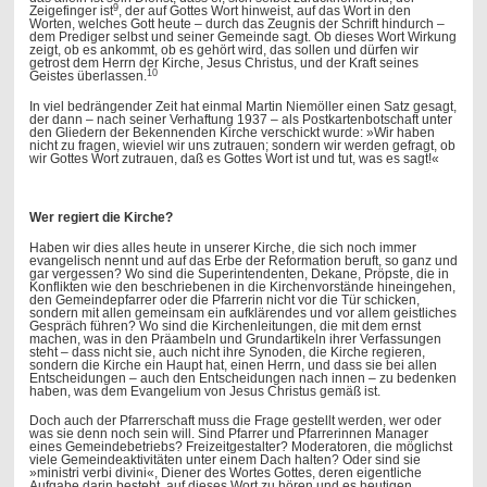
9
Zeigefinger ist
, der auf Gottes Wort hinweist, auf das Wort in den
Worten, welches Gott heute – durch das Zeugnis der Schrift hindurch –
dem Prediger selbst und seiner Gemeinde sagt. Ob dieses Wort Wirkung
zeigt, ob es ankommt, ob es gehört wird, das sollen und dürfen wir
getrost dem Herrn der Kirche, Jesus Christus, und der Kraft seines
10
Geistes überlassen.
In viel bedrängender Zeit hat einmal Martin Niemöller einen Satz gesagt,
der dann – nach seiner Verhaftung 1937 – als Postkartenbotschaft unter
den Gliedern der Bekennenden Kirche verschickt wurde: »Wir haben
nicht zu fragen, wieviel wir uns zutrauen; sondern wir werden gefragt, ob
wir Gottes Wort zutrauen, daß es Gottes Wort ist und tut, was es sagt!«
Wer regiert die Kirche?
Haben wir dies alles heute in unserer Kirche, die sich noch immer
evangelisch nennt und auf das Erbe der Reformation beruft, so ganz und
gar vergessen? Wo sind die Superintendenten, Dekane, Pröpste, die in
Konflikten wie den beschriebenen in die Kirchenvorstände hineingehen,
den Gemeindepfarrer oder die Pfarrerin nicht vor die Tür schicken,
sondern mit allen gemeinsam ein aufklärendes und vor allem geistliches
Gespräch führen? Wo sind die Kirchenleitungen, die mit dem ernst
machen, was in den Präambeln und Grundartikeln ihrer Verfassungen
steht – dass nicht sie, auch nicht ihre Synoden, die Kirche regieren,
sondern die Kirche ein Haupt hat, einen Herrn, und dass sie bei allen
Entscheidungen – auch den Entscheidungen nach innen – zu bedenken
haben, was dem Evangelium von Jesus Christus gemäß ist.
Doch auch der Pfarrerschaft muss die Frage gestellt werden, wer oder
was sie denn noch sein will. Sind Pfarrer und Pfarrerinnen Manager
eines Gemeindebetriebs? Freizeitgestalter? Moderatoren, die möglichst
viele Gemeindeaktivitäten unter einem Dach halten? Oder sind sie
»ministri verbi divini«, Diener des Wortes Gottes, deren eigentliche
Aufgabe darin besteht, auf dieses Wort zu hören und es heutigen