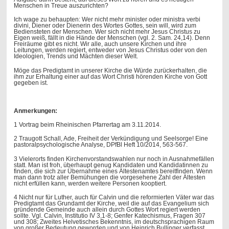
Menschen in Treue auszurichten?
Ich wage zu behaupten: Wer nicht mehr minister oder ministra verbi
divini, Diener oder Dienerin des Wortes Gottes, sein will, wird zum
Bediensteten der Menschen. Wer sich nicht mehr Jesus Christus zu
Eigen weiß, fällt in die Hände der Menschen (vgl. 2. Sam. 24,14). Denn
Freiräume gibt es nicht. Wir alle, auch unsere Kirchen und ihre
Leitungen, werden regiert, entweder von Jesus Christus oder von den
Ideologien, Trends und Mächten dieser Welt.
Möge das Predigtamt in unserer Kirche die Würde zurückerhalten, die
ihm zur Erhaltung einer auf das Wort Christi hörenden Kirche von Gott
gegeben ist.
Anmerkungen:
1 Vortrag beim Rheinischen Pfarrertag am 3.11.2014.
2 Traugott Schall, Ade, Freiheit der Verkündigung und Seelsorge! Eine
pastoralpsychologische Analyse, DPfBl Heft 10/2014, 563-567.
3 Vielerorts finden Kirchenvorstandswahlen nur noch in Ausnahmefällen
statt. Man ist froh, überhaupt genug Kandidaten und Kandidatinnen zu
finden, die sich zur Übernahme eines Ältestenamtes bereitfinden. Wenn
man dann trotz aller Bemühungen die vorgesehene Zahl der Ältesten
nicht erfüllen kann, werden weitere Personen kooptiert.
4 Nicht nur für Luther, auch für Calvin und die reformierten Väter war das
Predigtamt das Grundamt der Kirche, weil die auf das Evangelium sich
gründende Gemeinde auch allein durch Gottes Wort regiert werden
sollte. Vgl. Calvin, Institutio IV 3,1-8; Genfer Katechismus, Fragen 307
und 308; Zweites Helvetisches Bekenntnis, im deutschsprachigen Raum
von großer Bedeutung geworden und von Heinrich Bullinger verfasst,