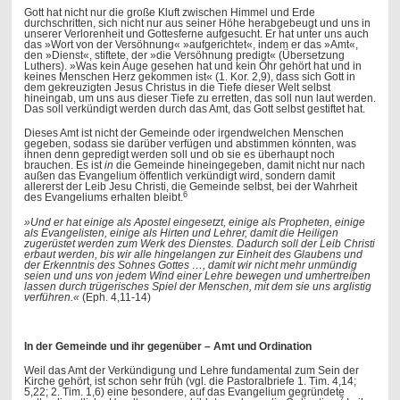
Gott hat nicht nur die große Kluft zwischen Himmel und Erde
durchschritten, sich nicht nur aus seiner Höhe herabgebeugt und uns in
unserer Verlorenheit und Gottesferne aufgesucht. Er hat unter uns auch
das »Wort von der Versöhnung« »aufgerichtet«, indem er das »Amt«,
den »Dienst«, stiftete, der »die Versöhnung predigt« (Übersetzung
Luthers). »Was kein Auge gesehen hat und kein Ohr gehört hat und in
keines Menschen Herz gekommen ist« (1. Kor. 2,9), dass sich Gott in
dem gekreuzigten Jesus Christus in die Tiefe dieser Welt selbst
hineingab, um uns aus dieser Tiefe zu erretten, das soll nun laut werden.
Das soll verkündigt werden durch das Amt, das Gott selbst gestiftet hat.
Dieses Amt ist nicht der Gemeinde oder irgendwelchen Menschen
gegeben, sodass sie darüber verfügen und abstimmen könnten, was
ihnen denn gepredigt werden soll und ob sie es überhaupt noch
brauchen. Es ist
in
die Gemeinde hineingegeben, damit nicht nur nach
außen das Evangelium öffentlich verkündigt wird, sondern damit
allererst der Leib Jesu Christi, die Gemeinde selbst, bei der Wahrheit
6
des Evangeliums erhalten bleibt.
»Und er hat einige als Apostel eingesetzt, einige als Propheten, einige
als Evangelisten, einige als Hirten und Lehrer, damit die Heiligen
zugerüstet werden zum Werk des Dienstes. Dadurch soll der Leib Christi
erbaut werden, bis wir alle hingelangen zur Einheit des Glaubens und
der Erkenntnis des Sohnes Gottes …, damit wir nicht mehr unmündig
seien und uns von jedem Wind einer Lehre bewegen und umhertreiben
lassen durch trügerisches Spiel der Menschen, mit dem sie uns arglistig
verführen.«
(Eph. 4,11-14)
In der Gemeinde und ihr gegenüber – Amt und Ordination
Weil das Amt der Verkündigung und Lehre fundamental zum Sein der
Kirche gehört, ist schon sehr früh (vgl. die Pastoralbriefe 1. Tim. 4,14;
5,22; 2. Tim. 1,6) eine besondere, auf das Evangelium gegründete
7