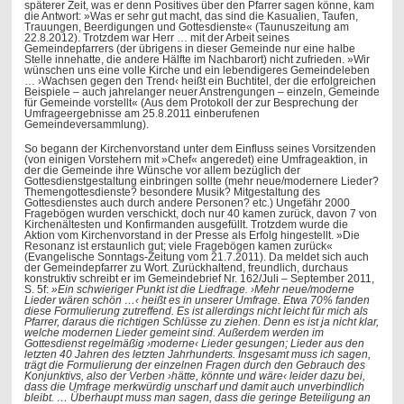
späterer Zeit, was er denn Positives über den Pfarrer sagen könne, kam
die Antwort: »Was er sehr gut macht, das sind die Kasualien, Taufen,
Trauungen, Beerdigungen und Gottesdienste« (Taunuszeitung am
22.8.2012). Trotzdem war Herr … mit der Arbeit seines
Gemeindepfarrers (der übrigens in dieser Gemeinde nur eine halbe
Stelle innehatte, die andere Hälfte im Nachbarort) nicht zufrieden. »Wir
wünschen uns eine volle Kirche und ein lebendigeres Gemeindeleben
… ›Wachsen gegen den Trend‹ heißt ein Buchtitel, der die erfolgreichen
Beispiele – auch jahrelanger neuer Anstrengungen – einzeln, Gemeinde
für Gemeinde vorstellt« (Aus dem Protokoll der zur Besprechung der
Umfrageergebnisse am 25.8.2011 einberufenen
Gemeindeversammlung).
So begann der Kirchenvorstand unter dem Einfluss seines Vorsitzenden
(von einigen Vorstehern mit »Chef« angeredet) eine Umfrageaktion, in
der die Gemeinde ihre Wünsche vor allem bezüglich der
Gottesdienstgestaltung einbringen sollte (mehr neue/modernere Lieder?
Themengottesdienste? besondere Musik? Mitgestaltung des
Gottesdienstes auch durch andere Personen? etc.) Ungefähr 2000
Fragebögen wurden verschickt, doch nur 40 kamen zurück, davon 7 von
Kirchenältesten und Konfirmanden ausgefüllt. Trotzdem wurde die
Aktion vom Kirchenvorstand in der Presse als Erfolg hingestellt. »Die
Resonanz ist erstaunlich gut; viele Fragebögen kamen zurück«
(Evangelische Sonntags-Zeitung vom 21.7.2011). Da meldet sich auch
der Gemeindepfarrer zu Wort. Zurückhaltend, freundlich, durchaus
konstruktiv schreibt er im Gemeindebrief Nr. 162/Juli – September 2011,
S. 5f:
»Ein schwieriger Punkt ist die Liedfrage. ›Mehr neue/moderne
Lieder wären schön …‹ heißt es in unserer Umfrage. Etwa 70% fanden
diese Formulierung zutreffend. Es ist allerdings nicht leicht für mich als
Pfarrer, daraus die richtigen Schlüsse zu ziehen. Denn es ist ja nicht klar,
welche modernen Lieder gemeint sind. Außerdem werden im
Gottesdienst regelmäßig ›moderne‹ Lieder gesungen; Lieder aus den
letzten 40 Jahren des letzten Jahrhunderts. Insgesamt muss ich sagen,
trägt die Formulierung der einzelnen Fragen durch den Gebrauch des
Konjunktivs, also der Verben ›hätte, könnte und wäre‹ leider dazu bei,
dass die Umfrage merkwürdig unscharf und damit auch unverbindlich
bleibt. … Überhaupt muss man sagen, dass die geringe Beteiligung an