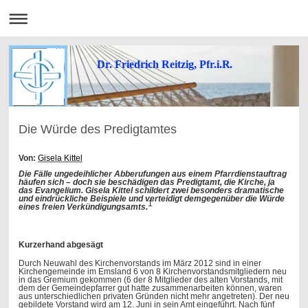
Dr. Friedrich Reitzig, Pfr.i.R.
Die Würde des Predigtamtes
Von:
Gisela Kittel
Die Fälle ungedeihlicher Abberufungen aus einem Pfarrdienstauftrag
häufen sich – doch sie beschädigen das Predigtamt, die Kirche, ja
das Evangelium. Gisela Kittel schildert zwei besonders dramatische
und eindrückliche Beispiele und verteidigt demgegenüber die ­Würde
1
eines freien Verkündigungsamts.
Kurzerhand abgesägt
Durch Neuwahl des Kirchenvorstands im März 2012 sind in einer
Kirchengemeinde im Emsland 6 von 8 Kirchenvorstandsmitgliedern neu
in das Gremium gekommen (6 der 8 Mitglieder des alten Vorstands, mit
dem der Gemeindepfarrer gut hatte zusammenarbeiten können, waren
aus unterschiedlichen privaten Gründen nicht mehr angetreten). Der neu
gebildete Vorstand wird am 12. Juni in sein Amt eingeführt. Nach fünf