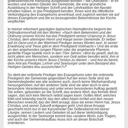
gottesdienstliche Handlung ausgebildet worden – die Ordination.
In ihr
wurden und werden Glieder der Gemeinde, die eine gründliche
Ausbildung in der Heiligen Schrift und der Lehrtradition der Apostel
erhalten haben, in das Predigtamt berufen. Ihnen wird die öffentliche
Verkündigung des Evangeliums anvertraut, und zugleich werden sie auf
dieses Evangelium und die es bezeugenden Bekenntnisse der Kirche
verpflichtet.
In meiner reformiert geprägten lippischen Heimatkirche beginnt der
Ordinationsvorhalt mit den Worten:
»Nach dem Bekenntnis und der
Ordnung unserer Kirche hat das Predigtamt seinen Ursprung in Jesus
Christus, dem alleinigen Herrn und Haupt seiner Gemeinde. Er selber
will im Geist und in der Wahrheit Prediger seines Wortes sein. In seiner
Erwählung und Treue gibt er dem Predigtamt Vollmacht.«
Und die erste
an den angehenden jungen Pfarrer oder die angehende Pfarrerin
gestellte Frage lautete noch in den 70er Jahren:
»Bist du gewiß, daß du
nicht allein von Menschen, sondern von Gott selber berufen wirst, ihm in
der Kirche unseres Herrn Jesus Christus zu dienen – und bist du bereit,
dein Amt als Prediger, Lehrer und Seelsorger unter dem Beistand des
8
Heiligen Geistes treu auszurichten?«
So steht der ordinierte Prediger des Evangeliums oder die ordinierte
Predigerin der Gemeinde gegenüber! Auf der einen Seite sind sie
Gemeindeglieder wie alle anderen auch, durch keine Weihehandlung
herausgehoben. Auf der anderen Seite sind sie aber doch in eine
besondere Verantwortung und unter einen besonderen Auftrag gestellt.
Sie sollen, gebunden an die Schrift, das andere Wort, das fremde Wort
sagen, das sich kein Mensch selbst sagen kann: Gottes Wort, welches
tötet und lebendig macht; das den alten Adam richtet und den neuen
Menschen erweckt; das der Welt ansagt, dass sie einen Herrn hat, Jesus
Christus, und seiner Zukunft entgegen geht. Und diese Ansage
geschieht nicht nur in der Kanzelrede! Der Gottesdienst mit seiner
Liturgie, seinen Liedern und Gebeten ist auf diese Verkündigung
ausgerichtet. In der Seelsorge kommt das »andere Wort« zum Tragen,
und auch der Gemeindeaufbau muss sich an dieser Botschaft
orientieren.