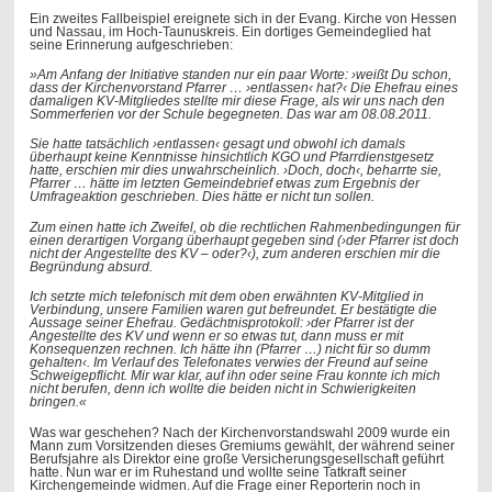
Ein zweites Fallbeispiel ereignete sich in der Evang. Kirche von Hessen
und Nassau, im Hoch-Taunuskreis. Ein dortiges Gemeindeglied hat
seine Erinnerung aufgeschrieben:
»Am Anfang der Initiative standen nur ein paar Worte: ›weißt Du schon,
dass der Kirchenvorstand Pfarrer … ›entlassen‹ hat?‹ Die Ehefrau eines
damaligen KV-Mitgliedes stellte mir diese Frage, als wir uns nach den
Sommerferien vor der Schule begegneten. Das war am 08.08.2011.
Sie hatte tatsächlich ›entlassen‹ gesagt und obwohl ich damals
überhaupt keine Kenntnisse hinsichtlich KGO und Pfarrdienstgesetz
hatte, erschien mir dies unwahrscheinlich. ›Doch, doch‹, beharrte sie,
Pfarrer … hätte im letzten Gemeindebrief etwas zum Ergebnis der
Umfrageaktion geschrieben. Dies hätte er nicht tun sollen.
Zum einen hatte ich Zweifel, ob die rechtlichen Rahmenbedingungen für
einen derartigen Vorgang überhaupt gegeben sind (›der Pfarrer ist doch
nicht der Angestellte des KV – oder?‹), zum anderen erschien mir die
Begründung ­absurd.
Ich setzte mich telefonisch mit dem oben erwähnten KV-Mitglied in
Verbindung, unsere Familien waren gut befreundet. Er bestätigte die
Aussage seiner Ehefrau. Gedächtnisprotokoll: ›der Pfarrer ist der
Angestellte des KV und wenn er so etwas tut, dann muss er mit
Konsequenzen rechnen. Ich hätte ihn (Pfarrer …) nicht für so dumm
gehalten‹. Im Verlauf des Telefonates verwies der Freund auf seine
Schweigepflicht. Mir war klar, auf ihn oder seine Frau konnte ich mich
nicht berufen, denn ich wollte die beiden nicht in Schwierigkeiten
bringen.«
Was war geschehen? Nach der Kirchenvorstandswahl 2009 wurde ein
Mann zum Vorsitzenden dieses Gremiums gewählt, der während seiner
Berufsjahre als Direktor eine große Versicherungsgesellschaft geführt
hatte. Nun war er im Ruhestand und wollte seine Tatkraft seiner
Kirchengemeinde widmen. Auf die Frage einer Reporterin noch in