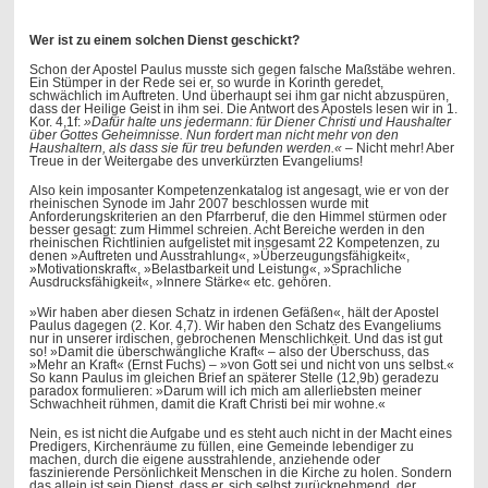
Wer ist zu einem solchen Dienst geschickt?
Schon der Apostel Paulus musste sich gegen falsche Maßstäbe wehren.
Ein Stümper in der Rede sei er, so wurde in Korinth geredet,
schwächlich im Auftreten. Und überhaupt sei ihm gar nicht abzuspüren,
dass der Heilige Geist in ihm sei. Die Antwort des Apostels lesen wir in 1.
Kor. 4,1f:
»Dafür halte uns jedermann: für Diener Christi und Haushalter
über Gottes Geheimnisse. Nun fordert man nicht mehr von den
Haushaltern, als dass sie für treu befunden werden.«
– Nicht mehr! Aber
Treue in der Weitergabe des unverkürzten Evangeliums!
Also kein imposanter Kompetenzenkatalog ist angesagt, wie er von der
rheinischen Synode im Jahr 2007 beschlossen wurde mit
Anforderungskriterien an den Pfarrberuf, die den Himmel stürmen oder
besser gesagt: zum Himmel schreien. Acht Bereiche werden in den
rheinischen Richtlinien aufgelistet mit insgesamt 22 Kompetenzen, zu
denen »Auftreten und Ausstrahlung«, »Überzeugungsfähigkeit«,
»Motivationskraft«, »Belastbarkeit und Leistung«, »Sprachliche
Ausdrucksfähigkeit«, »Innere Stärke« etc. gehören.
»Wir haben aber diesen Schatz in irdenen Gefäßen«, hält der Apostel
Paulus dagegen (2. Kor. 4,7). Wir haben den Schatz des Evangeliums
nur in unserer irdischen, gebrochenen Menschlichkeit. Und das ist gut
so! »Damit die überschwängliche Kraft« – also der Überschuss, das
»Mehr an Kraft« (Ernst Fuchs) – »von Gott sei und nicht von uns selbst.«
So kann Paulus im gleichen Brief an späterer Stelle (12,9b) geradezu
paradox formulieren: »Darum will ich mich am allerliebsten meiner
Schwachheit rühmen, damit die Kraft Christi bei mir wohne.«
Nein, es ist nicht die Aufgabe und es steht auch nicht in der Macht eines
Predigers, Kirchenräume zu füllen, eine Gemeinde lebendiger zu
machen, durch die eigene ausstrahlende, anziehende oder
faszinierende Persönlichkeit Menschen in die Kirche zu holen. Sondern
das allein ist sein Dienst, dass er, sich selbst zurücknehmend, der