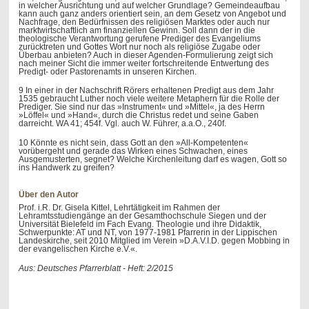
in welcher Ausrichtung und auf welcher Grundlage? Gemeindeaufbau
kann auch ganz anders orientiert sein, an dem Gesetz von Angebot und
Nachfrage, den Bedürfnissen des religiösen Marktes oder auch nur
marktwirtschaftlich am finanziellen Gewinn. Soll dann der in die
theologische Verantwortung gerufene Prediger des Evangeliums
zurücktreten und Gottes Wort nur noch als religiöse Zugabe oder
Überbau anbieten? Auch in dieser Agenden-Formulierung zeigt sich
nach meiner Sicht die immer weiter fortschreitende Entwertung des
Predigt- oder Pastorenamts in unseren Kirchen.
9 In einer in der Nachschrift Rörers erhaltenen Predigt aus dem Jahr
1535 gebraucht Luther noch viele weitere Metaphern für die Rolle der
Prediger. Sie sind nur das »Instrument« und »Mittel«, ja des Herrn
»Löffel« und »Hand«, durch die Christus redet und seine Gaben
darreicht. WA 41; 454f. Vgl. auch W. Führer, a.a.O., 240f.
10 Könnte es nicht sein, dass Gott an den »All-Kompetenten«
vorübergeht und gerade das Wirken eines Schwachen, eines
Ausgemusterten, segnet? Welche Kirchenleitung darf es wagen, Gott so
ins Handwerk zu greifen?
Über den Autor
Prof. i.R. Dr. Gisela Kittel, Lehrtätigkeit im Rahmen der
Lehramtsstudiengänge an der Gesamthochschule Siegen und der
Universität Bielefeld im Fach Evang. Theologie und ihre Didaktik,
Schwerpunkte: AT und NT, von 1977-1981 Pfarrerin in der Lippischen
Landeskirche, seit 2010 Mitglied im Verein »D.A.V.I.D. gegen Mobbing in
der evangelischen Kirche e.V.«.
Aus: Deutsches Pfarrerblatt - Heft: 2/2015