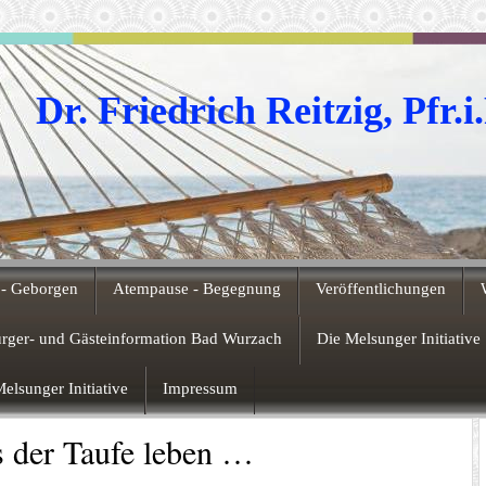
Dr. Friedrich Reitzig, Pfr.i
- Geborgen
Atempause - Begegnung
Veröffentlichungen
ürger- und Gästeinformation Bad Wurzach
Die Melsunger Initiative
elsunger Initiative
Impressum
 der Taufe leben …