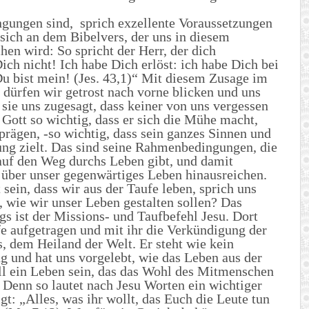
gungen sind, sprich exzellente Voraussetzungen
 sich an dem Bibelvers, der uns in diesem
n wird: So spricht der Herr, der dich
ich nicht! Ich habe Dich erlöst: ich habe Dich bei
 bist mein! (Jes. 43,1)“ Mit diesem Zusage im
 dürfen wir getrost nach vorne blicken und uns
 sie uns zugesagt, dass keiner von uns vergessen
d Gott so wichtig, dass er sich die Mühe macht,
rägen, -so wichtig, dass sein ganzes Sinnen und
ung zielt. Das sind seine Rahmenbedingungen, die
 auf den Weg durchs Leben gibt, und damit
t über unser gegenwärtiges Leben hinausreichen.
 sein, dass wir aus der Taufe leben, sprich uns
, wie wir unser Leben gestalten sollen? Das
s ist der Missions- und Taufbefehl Jesu. Dort
fe aufgetragen und mit ihr die Verkündigung der
, dem Heiland der Welt. Er steht wie kein
g und hat uns vorgelebt, wie das Leben aus der
oll ein Leben sein, das das Wohl des Mitmenschen
. Denn so lautet nach Jesu Worten ein wichtiger
gt: „Alles, was ihr wollt, das Euch die Leute tun