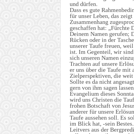
und dürfen.
Dass es gute Rahmenbedin
für unser Leben, das zeigt
Zusammenhang zugesproche
geschaffen hat: „Fürchte D
Deinem Namen gerufen; Du
Rücken oder in der Tasche
unserer Taufe freuen, weil
ist. Im Gegenteil, wir sin
sich unseren Namen einzup
Trachten auf unsere Erlös
er uns über die Taufe mit
Zielperspektiven, die wei
Sollte es da nicht angesagt
gern von ihm sagen lassen
Evangelium dieses Sonntag
wird uns Christen die Tau
frohen Botschaft von Jesus
anderer für unsere Erlösun
Taufe aussehen soll. Es s
im Blick hat, -sein Bestes
Leitvers aus der Bergpredi