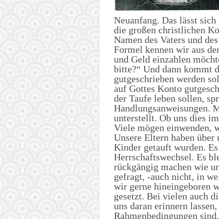
Neuanfang. Das lässt sich
die großen christlichen Ko
Namen des Vaters und des 
Formel kennen wir aus de
und Geld einzahlen möchte
bitte?“ Und dann kommt d
gutgeschrieben werden soll
auf Gottes Konto gutgesch
der Taufe leben sollen, s
Handlungsanweisungen. Mi
unterstellt. Ob uns dies i
Viele mögen einwenden, wi
Unsere Eltern haben über 
Kinder getauft wurden. Es
Herrschaftswechsel. Es ble
rückgängig machen wie uns
gefragt, -auch nicht, in 
wir gerne hineingeboren w
gesetzt. Bei vielen auch d
uns daran erinnern lassen
Rahmenbedingungen sind, 