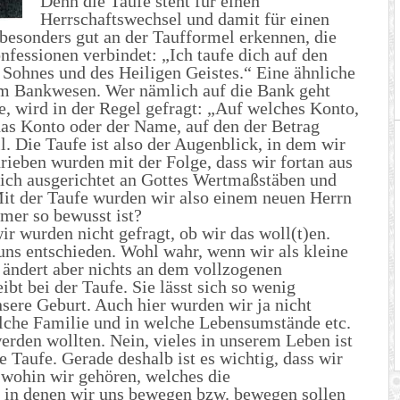
Denn die Taufe steht für einen
Herrschaftswechsel und damit für einen
 besonders gut an der Taufformel erkennen, die
nfessionen verbindet: „Ich taufe dich auf den
Sohnes und des Heiligen Geistes.“ Eine ähnliche
m Bankwesen. Wer nämlich auf die Bank geht
, wird in der Regel gefragt: „Auf welches Konto,
as Konto oder der Name, auf den der Betrag
. Die Taufe ist also der Augenblick, in dem wir
rieben wurden mit der Folge, dass wir fortan aus
prich ausgerichtet an Gottes Wertmaßstäben und
t der Taufe wurden wir also einem neuen Herrn
mmer so bewusst ist?
r wurden nicht gefragt, ob wir das woll(t)en.
uns entschieden. Wohl wahr, wenn wir als kleine
 ändert aber nichts an dem vollzogenen
ibt bei der Taufe. Sie lässt sich so wenig
ere Geburt. Auch hier wurden wir ja nicht
welche Familie und in welche Lebensumstände etc.
erden wollten. Nein, vieles in unserem Leben ist
ie Taufe. Gerade deshalb ist es wichtig, dass wir
, wohin wir gehören, welches die
in denen wir uns bewegen bzw. bewegen sollen